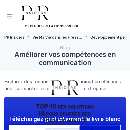
Panneau de gestion des cookies
LE MÉDIA DES RELATIONS PRESSE
PR Insiders
Vie Ma Vie dans les Press Relations
Développement pers
Blog
Améliorer vos compétences en
communication
Explorez des techniques de communication efficaces
pour surmonter les défis uniques en entreprise.
TOP 10 des solutions
IA pour générer des
Téléchargez gratuitement le livre blanc
leads de qualité