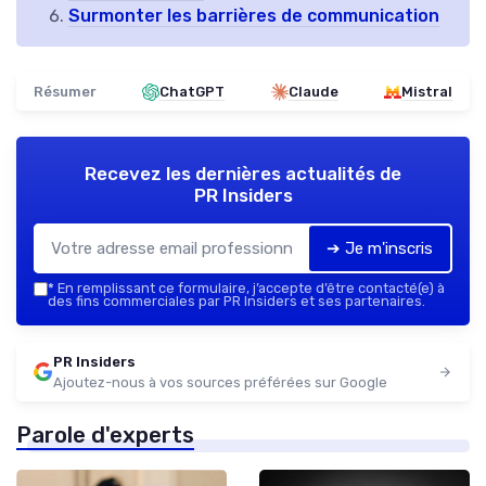
Surmonter les barrières de communication
Résumer
ChatGPT
Claude
Mistral
Recevez les dernières actualités de
PR Insiders
➔ Je m'inscris
*
En remplissant ce formulaire, j’accepte d’être contacté(e) à
des fins commerciales par PR Insiders et ses partenaires.
PR Insiders
Ajoutez-nous à vos sources préférées sur Google
Parole d'experts