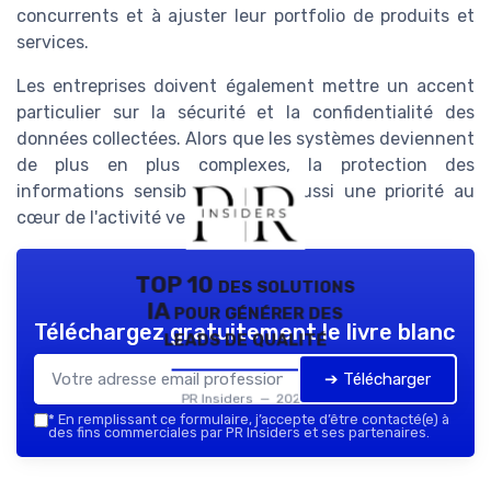
concurrents et à ajuster leur portfolio de produits et
services.
Les entreprises doivent également mettre un accent
particulier sur la sécurité et la confidentialité des
données collectées. Alors que les systèmes deviennent
de plus en plus complexes, la protection des
informations sensibles devient aussi une priorité au
cœur de l'activité veille.
TOP 10 des solutions
IA pour générer des
Téléchargez gratuitement le livre blanc
leads de qualité
➔ Télécharger
PR Insiders — 2026
*
En remplissant ce formulaire, j’accepte d’être contacté(e) à
des fins commerciales par PR Insiders et ses partenaires.