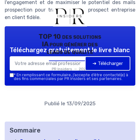
l'engagement et de maximiser le potentiel des mails
prospection pour transformer un prospect entreprise
en client fidèle.
TOP 10 des solutions
IA pour générer des
Téléchargez gratuitement le livre blanc
leads de qualité
➔ Télécharger
PR Insiders — 2026
*
En remplissant ce formulaire, j’accepte d’être contacté(e) à
des fins commerciales par PR Insiders et ses partenaires.
Publié le
13/09/2025
Sommaire