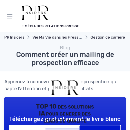
Panneau de gestion des cookies
LE MÉDIA DES RELATIONS PRESSE
PR Insiders
Vie Ma Vie dans les Press Relations
Gestion de carrière en relation 
Blog
Comment créer un mailing de
prospection efficace
Apprenez à concevoir un mailing de prospection qui
capte l'attention et génère des résultats.
TOP 10 des solutions
IA pour générer des
Téléchargez gratuitement le livre blanc
leads de qualité