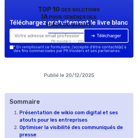
TOP 10 des solutions
IA pour générer des
Téléchargez gratuitement le livre blanc
leads de qualité
➔ Télécharger
PR Insiders — 2026
*
En remplissant ce formulaire, j’accepte d’être contacté(e) à
des fins commerciales par PR Insiders et ses partenaires.
Publié le
20/12/2025
Sommaire
Présentation de wikio com digital et ses
atouts pour les entreprises
Optimiser la visibilité des communiqués de
presse