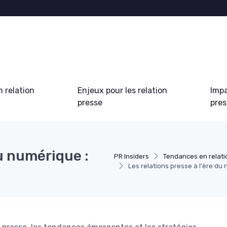
 relation
Enjeux pour les relation
Impa
presse
pre
du numérique :
PR Insiders
Tendances en relati
Les relations presse à l'ère du