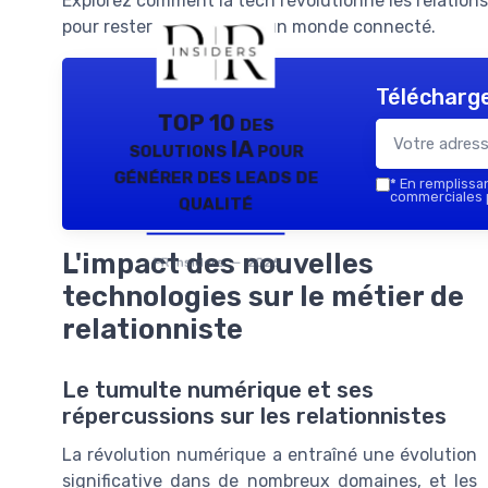
Explorez comment la tech révolutionne les relations
pour rester en tête dans un monde connecté.
Télécharge
TOP 10 des
solutions IA pour
générer des leads de
*
En remplissant
qualité
commerciales p
L'impact des nouvelles
PR Insiders — 2026
technologies sur le métier de
relationniste
Le tumulte numérique et ses
répercussions sur les relationnistes
La révolution numérique a entraîné une évolution
significative dans de nombreux domaines, et les