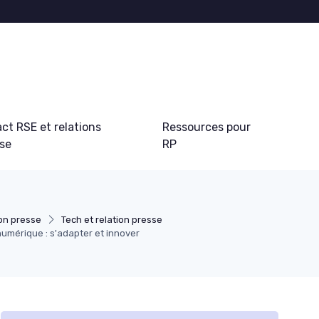
ct RSE et relations
Ressources pour
sse
RP
on presse
Tech et relation presse
 numérique : s'adapter et innover