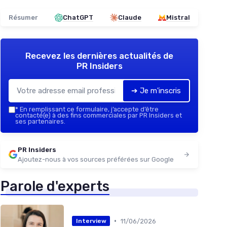
Résumer
ChatGPT
Claude
Mistral
Recevez les dernières actualités de
PR Insiders
➔ Je m'inscris
*
En remplissant ce formulaire, j’accepte d’être
contacté(e) à des fins commerciales par PR Insiders et
ses partenaires.
PR Insiders
Ajoutez-nous à vos sources préférées sur Google
Parole d'experts
•
11/06/2026
Interview