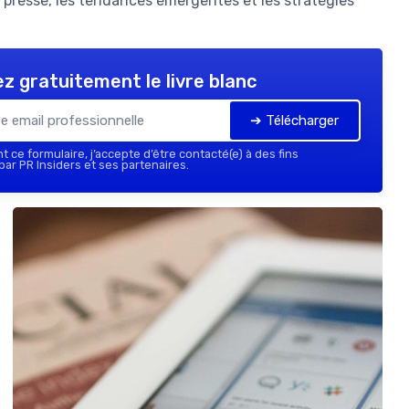
 presse, les tendances émergentes et les stratégies
z gratuitement le livre blanc
➔ Télécharger
 ce formulaire, j’accepte d’être contacté(e) à des fins
ar PR Insiders et ses partenaires.