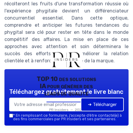
récolteront les fruits d'une transformation réussie où
l'expérience phygitale devient un différenciateur
concurrentiel essentiel. Dans cette optique,
comprendre et anticiper les futures tendances du
phygital sera clé pour rester en tête dans le monde
compétitif des affaires. La mise en place de ces
approches avec attention et soin déterminera le
succès des efforts visant à améliorer la relation
clientèle et à renforcer la notoriété de la marque.
TOP 10 des solutions
IA pour générer des
Téléchargez gratuitement le livre blanc
leads de qualité
➔ Télécharger
PR Insiders — 2026
*
En remplissant ce formulaire, j’accepte d’être contacté(e) à
des fins commerciales par PR Insiders et ses partenaires.