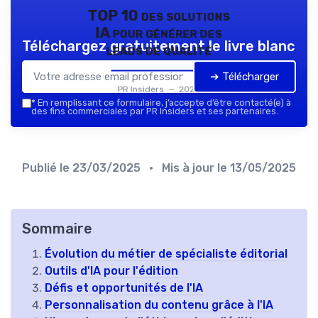
TOP 10 des solutions
IA pour générer des
Téléchargez gratuitement le livre blanc
leads de qualité
➔ Télécharger
PR Insiders — 2026
*
En remplissant ce formulaire, j’accepte d’être contacté(e) à
des fins commerciales par PR Insiders et ses partenaires.
Publié le
23/03/2025
• Mis à jour le
13/05/2025
Sommaire
Évolution du métier de spécialiste éditorial
Outils d'IA pour l'édition
Défis et opportunités de l'IA
Personnalisation du contenu grâce à l'IA