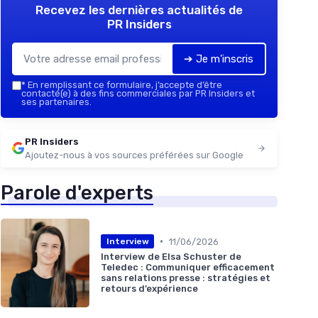
Recevez les dernières actualités de
PR Insiders
➔ Je m'inscris
*
En remplissant ce formulaire, j’accepte d’être
contacté(e) à des fins commerciales par PR Insiders et
ses partenaires.
PR Insiders
Ajoutez-nous à vos sources préférées sur Google
Parole d'experts
•
11/06/2026
Interview
Interview de Elsa Schuster de
Teledec : Communiquer efficacement
sans relations presse : stratégies et
retours d’expérience