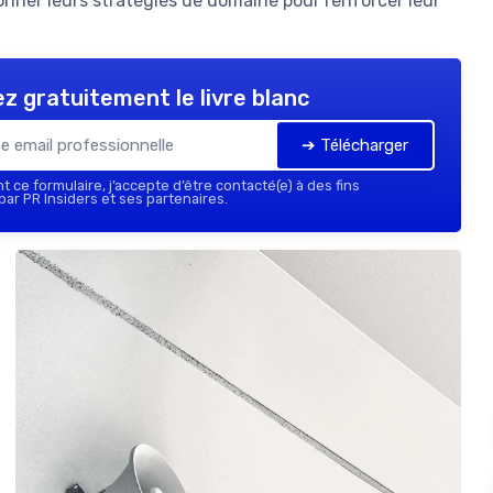
nner leurs stratégies de domaine pour renforcer leur
z gratuitement le livre blanc
➔ Télécharger
 ce formulaire, j’accepte d’être contacté(e) à des fins
ar PR Insiders et ses partenaires.