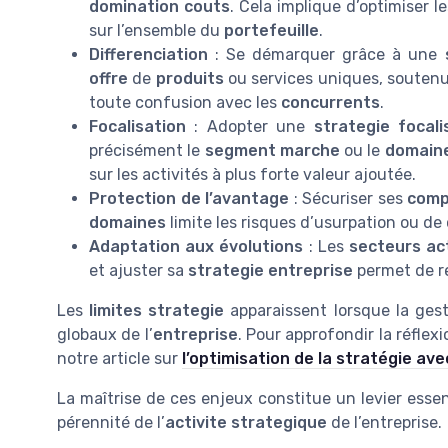
domination couts
. Cela implique d’optimiser 
sur l’ensemble du
portefeuille
.
Differenciation
: Se démarquer grâce à une
offre
de
produits
ou services uniques, soutenu
toute confusion avec les
concurrents
.
Focalisation
: Adopter une
strategie focali
précisément le
segment marche
ou le
domaine
sur les activités à plus forte valeur ajoutée.
Protection de l’avantage
: Sécuriser ses
comp
domaines
limite les risques d’usurpation ou de
Adaptation aux évolutions
: Les
secteurs act
et ajuster sa
strategie entreprise
permet de re
Les
limites strategie
apparaissent lorsque la ges
globaux de l’
entreprise
. Pour approfondir la réfle
notre article sur
l’optimisation de la stratégie a
La maîtrise de ces enjeux constitue un levier essen
pérennité de l’
activite strategique
de l’entreprise.