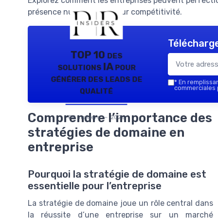
Explorez comment les entreprises peuvent perfectio
présence numérique et leur compétitivité.
Télécharge
TOP 10 des
solutions IA pour
générer des leads de
*
En remplissant
qualité
commerciales p
Comprendre l’importance des
PR Insiders — 2026
stratégies de domaine en
entreprise
Pourquoi la stratégie de domaine est
essentielle pour l’entreprise
La stratégie de domaine joue un rôle central dans
la réussite d’une entreprise sur un marché