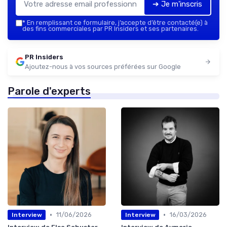
➔ Je m'inscris
*
En remplissant ce formulaire, j’accepte d’être contacté(e) à
des fins commerciales par PR Insiders et ses partenaires.
PR Insiders
Ajoutez-nous à vos sources préférées sur Google
Parole d'experts
•
•
11/06/2026
16/03/2026
Interview
Interview