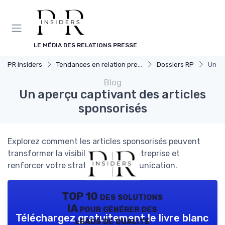
Panneau de gestion des cookies
LE MÉDIA DES RELATIONS PRESSE
PR Insiders
Tendances en relation presse
Dossiers RP
Un ap
Blog
Un aperçu captivant des articles
sponsorisés
Explorez comment les articles sponsorisés peuvent
transformer la visibilité de votre entreprise et
renforcer votre stratégie de communication.
TOP 10 des solutions
IA pour générer des
Téléchargez gratuitement le livre blanc
leads de qualité