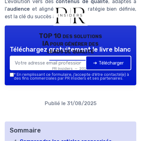
L'évolution vers des
contenus de qualité
, adaptés à
l'
audience
et alignés avec une stratégie bien définie,
est la clé du succès à long terme.
TOP 10 des solutions
IA pour générer des
Téléchargez gratuitement le livre blanc
leads de qualité
➔ Télécharger
PR Insiders — 2026
*
En remplissant ce formulaire, j’accepte d’être contacté(e) à
des fins commerciales par PR Insiders et ses partenaires.
Publié le
31/08/2025
Sommaire