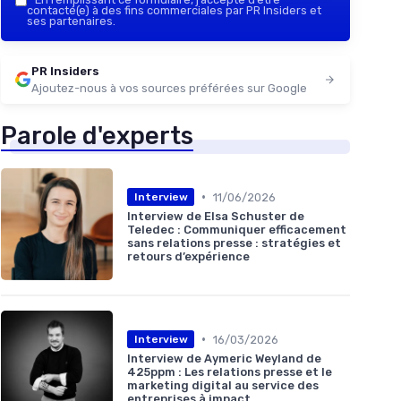
contacté(e) à des fins commerciales par PR Insiders et
ses partenaires.
PR Insiders
Ajoutez-nous à vos sources préférées sur Google
Parole d'experts
•
11/06/2026
Interview
Interview de Elsa Schuster de
Teledec : Communiquer efficacement
sans relations presse : stratégies et
retours d’expérience
•
16/03/2026
Interview
Interview de Aymeric Weyland de
425ppm : Les relations presse et le
marketing digital au service des
entreprises à impact