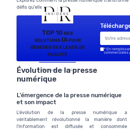
Explorez comment la presse numérique transforme l
défis qu'elle pose.
Télécharge
TOP 10 des
solutions IA pour
générer des leads de
*
En remplissant
qualité
commerciales p
Évolution de la presse
PR Insiders — 2026
numérique
L'émergence de la presse numérique
et son impact
L'évolution de la presse numérique a
véritablement révolutionné la manière dont
l'information est diffusée et consommée