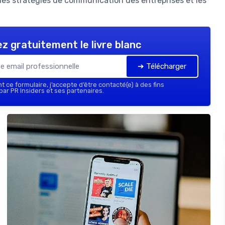
es stratégies de communication des entreprises et les
z gratuitement le livre blanc
➔ Télécharger
 ce formulaire, j’accepte d’être contacté(e) à des fins
ar PR Insiders et ses partenaires.