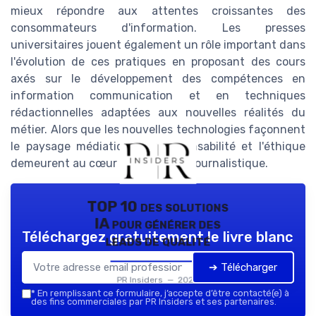
mieux répondre aux attentes croissantes des
consommateurs d'information. Les presses
universitaires jouent également un rôle important dans
l'évolution de ces pratiques en proposant des cours
axés sur le développement des compétences en
information communication et en techniques
rédactionnelles adaptées aux nouvelles réalités du
métier. Alors que les nouvelles technologies façonnent
le paysage médiatique, la responsabilité et l'éthique
demeurent au cœur de la mission journalistique.
TOP 10 des solutions
IA pour générer des
Téléchargez gratuitement le livre blanc
leads de qualité
➔ Télécharger
PR Insiders — 2026
*
En remplissant ce formulaire, j’accepte d’être contacté(e) à
des fins commerciales par PR Insiders et ses partenaires.