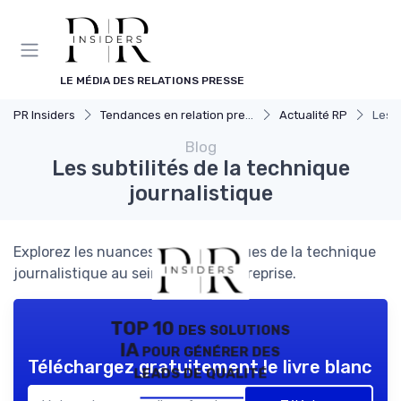
Panneau de gestion des cookies
LE MÉDIA DES RELATIONS PRESSE
PR Insiders
Tendances en relation presse
Actualité RP
Les s
Blog
Les subtilités de la technique
journalistique
Explorez les nuances et défis uniques de la technique
journalistique au sein de notre entreprise.
TOP 10 des solutions
IA pour générer des
Téléchargez gratuitement le livre blanc
leads de qualité