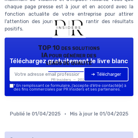
chaque page presse est à jour et en accord avec la
fonction actualite de votre entreprise pour attirer
l'attention des journalistes et garantir des résultats
positifs.
TOP 10 des solutions
IA pour générer des
Téléchargez gratuitement le livre blanc
leads de qualité
➔ Télécharger
PR Insiders — 2026
*
En remplissant ce formulaire, j’accepte d’être contacté(e) à
des fins commerciales par PR Insiders et ses partenaires.
Publié le
01/04/2025
• Mis à jour le
01/04/2025