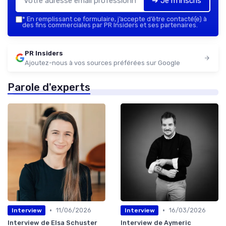
➔ Je m'inscris
*
En remplissant ce formulaire, j’accepte d’être contacté(e) à
des fins commerciales par PR Insiders et ses partenaires.
PR Insiders
Ajoutez-nous à vos sources préférées sur Google
Parole d'experts
•
•
11/06/2026
16/03/2026
Interview
Interview
Interview de Elsa Schuster
Interview de Aymeric