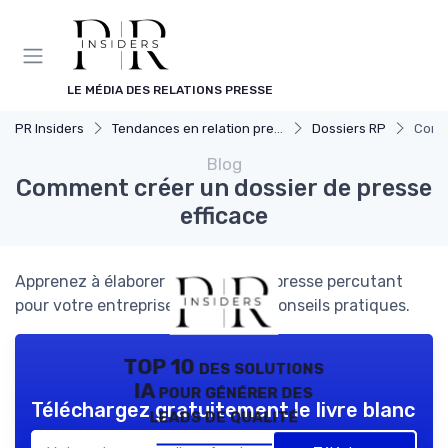
Panneau de gestion des cookies
LE MÉDIA DES RELATIONS PRESSE
PR Insiders
Tendances en relation presse
Dossiers RP
Comme
Blog
Comment créer un dossier de presse
efficace
Apprenez à élaborer un dossier de presse percutant
pour votre entreprise grâce à nos conseils pratiques.
TOP 10 des solutions
IA pour générer des
Téléchargez gratuitement le livre blanc
leads de qualité