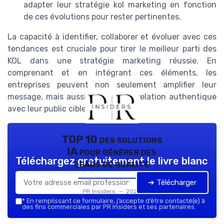
adapter leur stratégie kol marketing en fonction
de ces évolutions pour rester pertinentes.
La capacité à identifier, collaborer et évoluer avec ces
tendances est cruciale pour tirer le meilleur parti des
KOL dans une stratégie marketing réussie. En
comprenant et en intégrant ces éléments, les
entreprises peuvent non seulement amplifier leur
message, mais aussi assurer une relation authentique
avec leur public cible.
TOP 10 des solutions
IA pour générer des
Téléchargez gratuitement le livre blanc
leads de qualité
➔ Télécharger
PR Insiders — 2026
*
En remplissant ce formulaire, j’accepte d’être contacté(e) à
des fins commerciales par PR Insiders et ses partenaires.