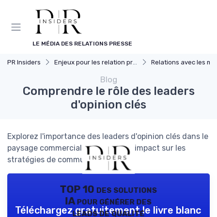
Panneau de gestion des cookies
LE MÉDIA DES RELATIONS PRESSE
PR Insiders
Enjeux pour les relation presse
Relations avec les mé
Blog
Comprendre le rôle des leaders
d'opinion clés
Explorez l'importance des leaders d'opinion clés dans le
paysage commercial actuel et leur impact sur les
stratégies de communication.
TOP 10 des solutions
IA pour générer des
Téléchargez gratuitement le livre blanc
leads de qualité