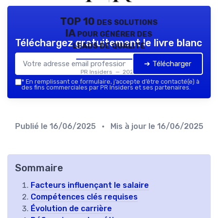
TOP 10 des solutions
IA pour générer des
Téléchargez gratuitement le livre blanc
leads de qualité
➔ Télécharger
PR Insiders — 2026
*
En remplissant ce formulaire, j’accepte d’être contacté(e) à
des fins commerciales par PR Insiders et ses partenaires.
Publié le
16/06/2025
• Mis à jour le
16/06/2025
Sommaire
Facteurs influençant le salaire
Compétences clés requises
Évolution de carrière