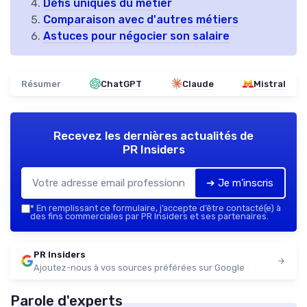
Défis uniques du métier
Comparaison avec d'autres métiers
Astuces pour négocier son salaire
Résumer
ChatGPT
Claude
Mistral
Recevez les dernières actualités de
PR Insiders
➔ Je m'inscris
*
En remplissant ce formulaire, j’accepte d’être contacté(e) à
des fins commerciales par PR Insiders et ses partenaires.
PR Insiders
Ajoutez-nous à vos sources préférées sur Google
Parole d'experts