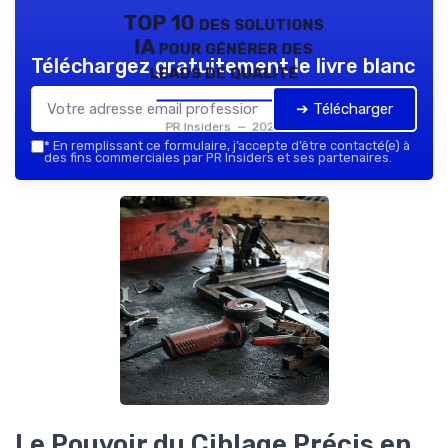
TOP 10 des solutions
IA pour générer des
Téléchargez gratuitement le livre blanc
leads de qualité
➔ Télécharger
PR Insiders — 2026
*
En remplissant ce formulaire, j’accepte d’être contacté(e) à
des fins commerciales par PR Insiders et ses partenaires.
Le Pouvoir du Ciblage Précis en