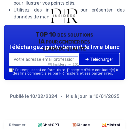
pour illustrer vos points clés.
Utilisez des infographies pour présenter des
données de manière intuitive.
TOP 10 des solutions
IA pour générer des
Téléchargez gratuitement le livre blanc
leads de qualité
➔ Télécharger
PR Insiders — 2026
*
En remplissant ce formulaire, j’accepte d’être contacté(e) à
des fins commerciales par PR Insiders et ses partenaires.
Publié le
10/02/2024
• Mis à jour le
10/01/2025
Résumer
ChatGPT
Claude
Mistral