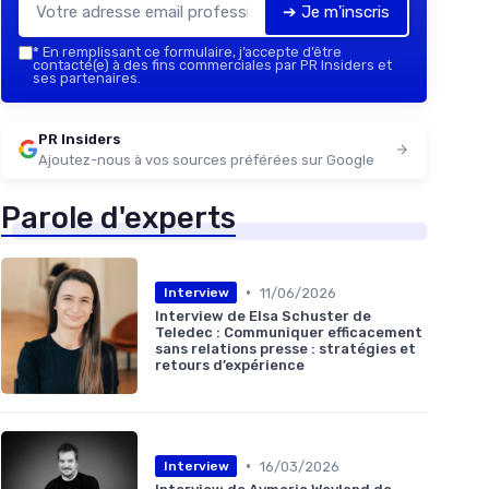
➔ Je m'inscris
*
En remplissant ce formulaire, j’accepte d’être
contacté(e) à des fins commerciales par PR Insiders et
ses partenaires.
PR Insiders
Ajoutez-nous à vos sources préférées sur Google
Parole d'experts
•
11/06/2026
Interview
Interview de Elsa Schuster de
Teledec : Communiquer efficacement
sans relations presse : stratégies et
retours d’expérience
•
16/03/2026
Interview