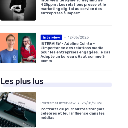
Interview de Aymeric Weyland de
425ppm : Les relations presse et le
marketing digital au service des
entreprises à impact
•
12/06/2025
Interview
INTERVIEW - Adeline Cointe -
L’importance des relations media
pour les entreprises engagées, le cas
Adopte un bureau x Haut comme 3
comm
Les plus lus
•
Portrait et interview
23/01/2026
Portraits de journalistes français
célèbres et leur influence dans les
médias