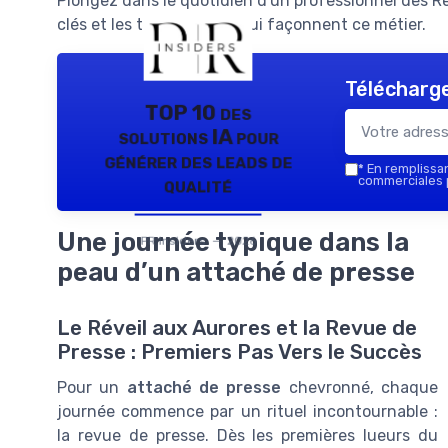
Plongez dans le quotidien d'un professionnel des Rel
clés et les témoignages qui façonnent ce métier.
Télécharge
TOP 10 des
solutions IA pour
générer des leads de
*
En remplissant
qualité
commerciales p
Une journée typique dans la
PR Insiders — 2026
peau d’un attaché de presse
Le Réveil aux Aurores et la Revue de
Presse : Premiers Pas Vers le Succès
Pour un
attaché de presse
chevronné, chaque
journée commence par un rituel incontournable :
la revue de presse. Dès les premières lueurs du