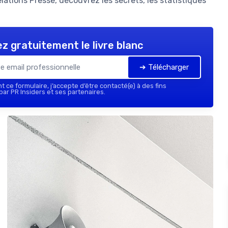
ations Presse, découvrez les secrets, les statistiques
z gratuitement le livre blanc
➔ Télécharger
 ce formulaire, j’accepte d’être contacté(e) à des fins
ar PR Insiders et ses partenaires.