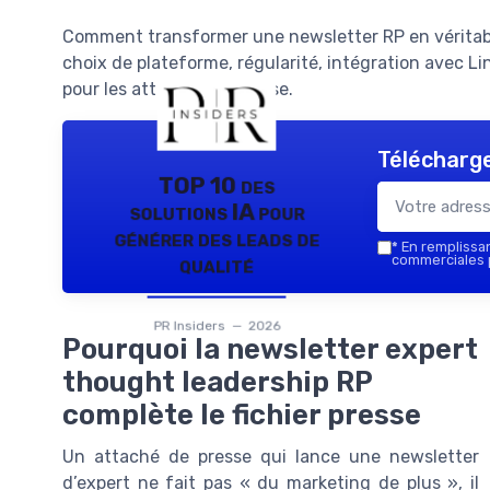
Comment transformer une newsletter RP en véritable
choix de plateforme, régularité, intégration avec L
pour les attachés de presse.
Télécharge
TOP 10 des
solutions IA pour
générer des leads de
*
En remplissant
qualité
commerciales p
PR Insiders — 2026
Pourquoi la newsletter expert
thought leadership RP
complète le fichier presse
Un attaché de presse qui lance une newsletter
d’expert ne fait pas « du marketing de plus », il