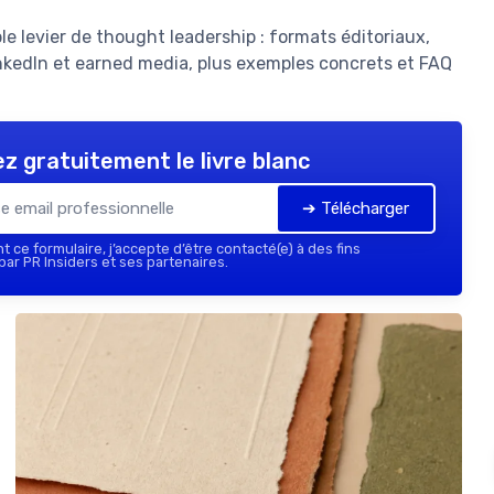
 levier de thought leadership : formats éditoriaux,
inkedIn et earned media, plus exemples concrets et FAQ
z gratuitement le livre blanc
➔ Télécharger
 ce formulaire, j’accepte d’être contacté(e) à des fins
ar PR Insiders et ses partenaires.