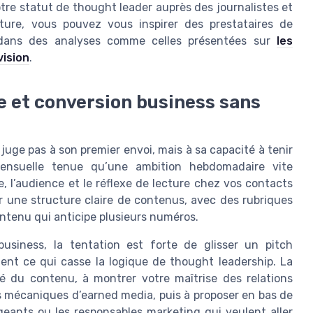
tre statut de thought leader auprès des journalistes et
ture, vous pouvez vous inspirer des prestataires de
n dans des analyses comme celles présentées sur
les
vision
.
le et conversion business sans
uge pas à son premier envoi, mais à sa capacité à tenir
ensuelle tenue qu’une ambition hebdomadaire vite
e, l’audience et le réflexe de lecture chez vos contacts
ir une structure claire de contenus, avec des rubriques
ontenu qui anticipe plusieurs numéros.
usiness, la tentation est forte de glisser un pitch
nt ce qui casse la logique de thought leadership. La
té du contenu, à montrer votre maîtrise des relations
es mécaniques d’earned media, puis à proposer en bas de
geants ou les responsables marketing qui veulent aller