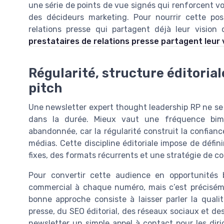
une série de points de vue signés qui renforcent vo
des décideurs marketing. Pour nourrir cette pos
relations presse qui partagent déjà leur visio
prestataires de relations presse partagent leur 
Régularité, structure éditoria
pitch
Une newsletter expert thought leadership RP ne se j
dans la durée. Mieux vaut une fréquence bim
abandonnée, car la régularité construit la confianc
médias. Cette discipline éditoriale impose de défin
fixes, des formats récurrents et une stratégie de c
Pour convertir cette audience en opportunités b
commercial à chaque numéro, mais c’est préciséme
bonne approche consiste à laisser parler la quali
presse, du SEO éditorial, des réseaux sociaux et d
newsletter un simple appel à contact pour les diri