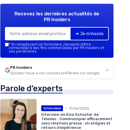
Recevez les dernières actualités de
PR Insiders
➔ Je m'inscris
*
En remplissant ce formulaire, j’accepte d’être
contacté(e) à des fins commerciales par PR Insiders et
ses partenaires.
PR Insiders
Ajoutez-nous à vos sources préférées sur Google
Parole d'experts
•
11/06/2026
Interview
Interview de Elsa Schuster de
Teledec : Communiquer efficacement
sans relations presse : stratégies et
retours d’expérience