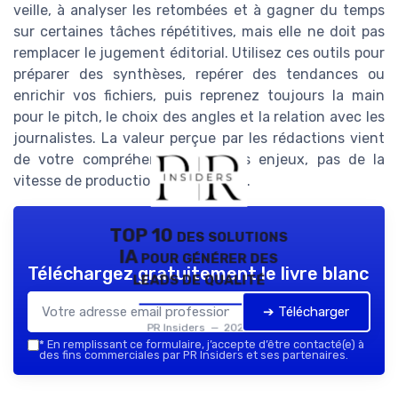
veille, à analyser les retombées et à gagner du temps
sur certaines tâches répétitives, mais elle ne doit pas
remplacer le jugement éditorial. Utilisez ces outils pour
préparer des synthèses, repérer des tendances ou
enrichir vos fichiers, puis reprenez toujours la main
pour le pitch, le choix des angles et la relation avec les
journalistes. La valeur perçue par les rédactions vient
de votre compréhension fine des enjeux, pas de la
vitesse de production de contenus.
TOP 10 des solutions
IA pour générer des
Téléchargez gratuitement le livre blanc
leads de qualité
➔ Télécharger
PR Insiders — 2026
*
En remplissant ce formulaire, j’accepte d’être contacté(e) à
des fins commerciales par PR Insiders et ses partenaires.