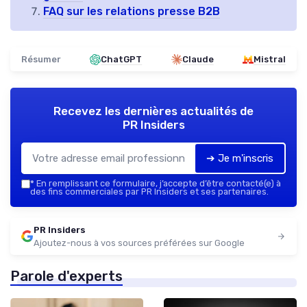
FAQ sur les relations presse B2B
Résumer
ChatGPT
Claude
Mistral
Recevez les dernières actualités de
PR Insiders
➔ Je m'inscris
*
En remplissant ce formulaire, j’accepte d’être contacté(e) à
des fins commerciales par PR Insiders et ses partenaires.
PR Insiders
Ajoutez-nous à vos sources préférées sur Google
Parole d'experts