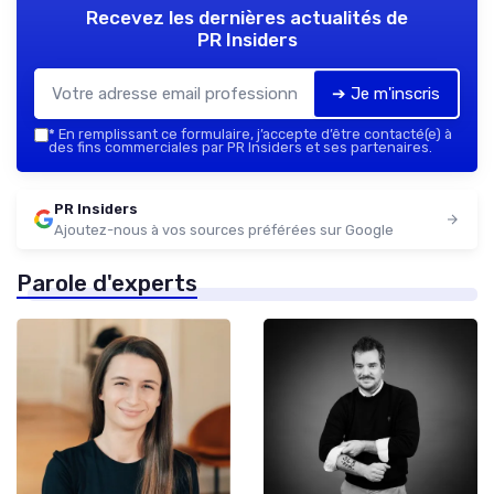
Recevez les dernières actualités de
PR Insiders
➔ Je m'inscris
*
En remplissant ce formulaire, j’accepte d’être contacté(e) à
des fins commerciales par PR Insiders et ses partenaires.
PR Insiders
Ajoutez-nous à vos sources préférées sur Google
Parole d'experts