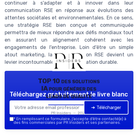
continuer à s'adapter et à innover dans leur
communication RSE en réponse aux évolutions des
attentes sociétales et environnementales. En ce sens,
une stratégie RSE bien conçue et communiquée
permettra de mieux répondre aux défis mondiaux tout
en assurant un alignement cohérent avec les
engagements de l'entreprise. Loin d'être un simple
atout marketing, la communication RSE devient un
levier incontournable de transformation durable.
TOP 10 des solutions
IA pour générer des
Téléchargez gratuitement le livre blanc
leads de qualité
➔ Télécharger
PR Insiders — 2026
*
En remplissant ce formulaire, j’accepte d’être contacté(e) à
des fins commerciales par PR Insiders et ses partenaires.