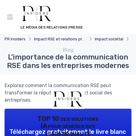
Panneau de gestion des cookies
LE MÉDIA DES RELATIONS PRESSE
PR Insiders
Impact RSE et relations presse
Impact sociétal
L'
Blog
L'importance de la communication
RSE dans les entreprises modernes
Explorez comment la communication RSE peut
transformer la réputation et l'impact social des
entreprises.
TOP 10 des solutions
IA pour générer des
Téléchargez gratuitement le livre blanc
leads de qualité