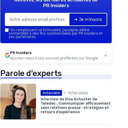
PR Insiders
➔ Je m'inscris
*
En remplissant ce formulaire, j’accepte d’être
contacté(e) à des fins commerciales par PR Insiders et
ses partenaires.
PR Insiders
Ajoutez-nous à vos sources préférées sur Google
Parole d'experts
•
11/06/2026
Interview
Interview de Elsa Schuster de
Teledec : Communiquer efficacement
sans relations presse : stratégies et
retours d’expérience