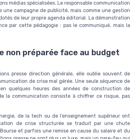
ions médias spécialisées. Le responsable communication
mme une campagne de publicité, mais comme une gestion
dotés de leur propre agenda éditorial. La démonstration
nce par cette pédagogie : pas le communiqué, mais la
se non préparée face au budget
ions presse direction générale, elle oublie souvent de
mmunication de crise mal gérée. Une seule séquence de
e en quelques heures des années de construction de
de la communication consiste à chiffrer ce risque, pas
énergie, de la tech ou de l’enseignement supérieur ont
ation de crise structurée se traduit par une chute
Bourse et parfois une remise en cause du salaire et du
ations presse ne sont plus un luxe, mais un pare-feu qui