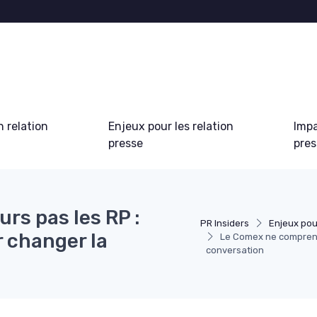
 relation
Enjeux pour les relation
Impa
presse
pre
rs pas les RP :
PR Insiders
Enjeux pou
 changer la
Le Comex ne comprend 
conversation