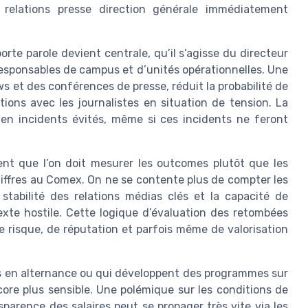
 relations presse direction générale immédiatement
orte parole devient centrale, qu’il s’agisse du directeur
esponsables de campus et d’unités opérationnelles. Une
s et des conférences de presse, réduit la probabilité de
tions avec les journalistes en situation de tension. La
 en incidents évités, même si ces incidents ne feront
ent que l’on doit mesurer les outcomes plutôt que les
hiffres au Comex. On ne se contente plus de compter les
a stabilité des relations médias clés et la capacité de
xte hostile. Cette logique d’évaluation des retombées
de risque, de réputation et parfois même de valorisation
ts en alternance ou qui développent des programmes sur
ore plus sensible. Une polémique sur les conditions de
nsparence des salaires peut se propager très vite via les