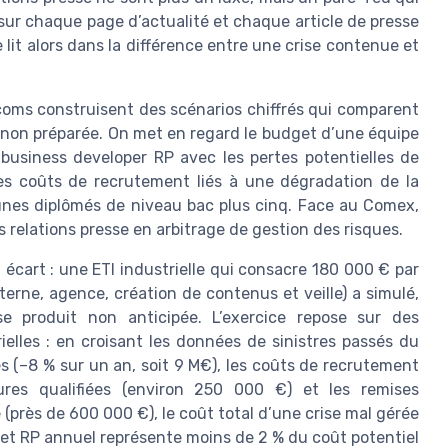
ur chaque page d’actualité et chaque article de presse
lit alors dans la différence entre une crise contenue et
coms construisent des scénarios chiffrés qui comparent
se non préparée. On met en regard le budget d’une équipe
 business developer RP avec les pertes potentielles de
u les coûts de recrutement liés à une dégradation de la
nes diplômés de niveau bac plus cinq. Face au Comex,
s relations presse en arbitrage de gestion des risques.
 écart : une ETI industrielle qui consacre 180 000 € par
erne, agence, création de contenus et veille) a simulé,
ise produit non anticipée. L’exercice repose sur des
elles : en croisant les données de sinistres passés du
res (–8 % sur un an, soit 9 M€), les coûts de recrutement
ures qualifiées (environ 250 000 €) et les remises
près de 600 000 €), le coût total d’une crise mal gérée
dget RP annuel représente moins de 2 % du coût potentiel