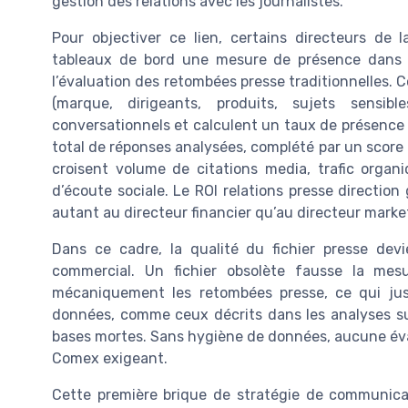
gestion des relations avec les journalistes.
Pour objectiver ce lien, certains directeurs d
tableaux de bord une mesure de présence dans 
l’évaluation des retombées presse traditionnelles. 
(marque, dirigeants, produits, sujets sensible
conversationnels et calculent un taux de présenc
total de réponses analysées, complété par un score d
croisent volume de citations media, trafic organ
d’écoute sociale. Le ROI relations presse direction
autant au directeur financier qu’au directeur marke
Dans ce cadre, la qualité du fichier presse de
commercial. Un fichier obsolète fausse la mesu
mécaniquement les retombées presse, ce qui just
données, comme ceux décrits dans les analyses sur
bases mortes. Sans hygiène de données, aucune éva
Comex exigeant.
Cette première brique de stratégie de communicati