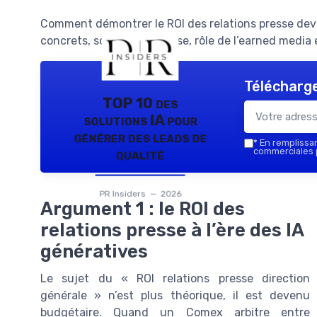
Comment démontrer le ROI des relations presse deva
concrets, scénarios de crise, rôle de l’earned media 
Télécharge
TOP 10 des
solutions IA pour
générer des leads de
*
En remplissant
qualité
commerciales p
PR Insiders — 2026
Argument 1 : le ROI des
relations presse à l’ère des IA
génératives
Le sujet du « ROI relations presse direction
générale » n’est plus théorique, il est devenu
budgétaire. Quand un Comex arbitre entre