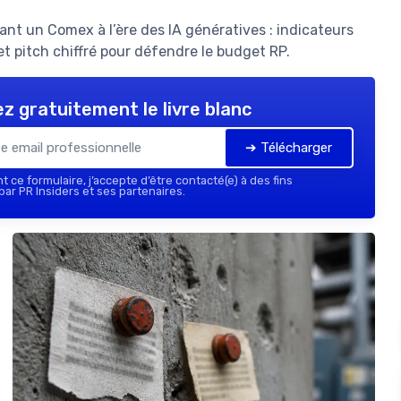
nt un Comex à l’ère des IA génératives : indicateurs
et pitch chiffré pour défendre le budget RP.
z gratuitement le livre blanc
➔ Télécharger
 ce formulaire, j’accepte d’être contacté(e) à des fins
ar PR Insiders et ses partenaires.