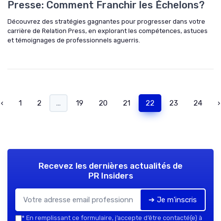
Presse: Comment Franchir les Échelons?
Découvrez des stratégies gagnantes pour progresser dans votre
carrière de Relation Press, en explorant les compétences, astuces
et témoignages de professionnels aguerris.
‹
1
2
...
19
20
21
22
23
24
›
Recevez les dernières actualités de
PR Insiders
➔ Je m'inscris
*
En remplissant ce formulaire, j’accepte d’être contacté(e) à